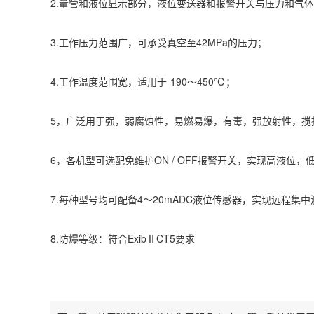
2.量管和液位显示部分，液位变送器和报警开关与压力和气
3.工作压力范围广，可承受真空至42MPa的压力；
4.工作温度范围宽，适用于-190〜450℃；
5，广泛用于强，弱腐蚀性，易燃易爆，有毒，强放射性，搅
6，各机型可选配免维护ON / OFF报警开关，实现高液位
7.每种型号均可配备4〜20mADC液位传感器，实现远程集中
8.防爆等级：符合ExibⅡCT5要求