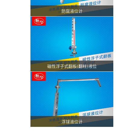
防腐液位计
磁性浮子式翻板(翻柱)液位
浮球液位计