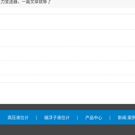
压力变送器，一篇文章就够了
|
高压液位计
|
磁浮子液位计
|
产品中心
|
新闻.案