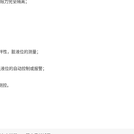
体阻力完全隔离；
拌性，脏液位的测量；
，低液位的自动控制或报警；
测控。